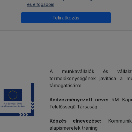
és elfogadom
Feliratkozás
A munkavállalók és vállala
termelékenységének javítása a mu
támogatásáról
Kedvezményezett neve:
RM Kapu K
Felelősségű Társaság
Képzés elnevezése:
Kommunikác
alapismeretek tréning