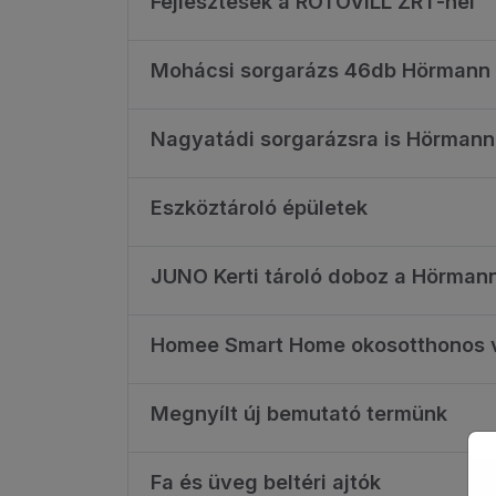
Fejlesztések a ROTOVILL ZRT-nél
Mohácsi sorgarázs 46db Hörmann 
Nagyatádi sorgarázsra is Hörmann 
Eszköztároló épületek
JUNO Kerti tároló doboz a Hörmann
Homee Smart Home okosotthonos 
Megnyílt új bemutató termünk
Fa és üveg beltéri ajtók