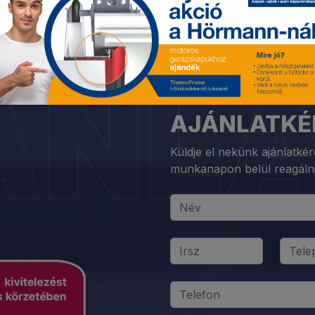
AJÁNLATKÉ
Küldje el nekünk ajánlatké
munkanapon belül reagálni