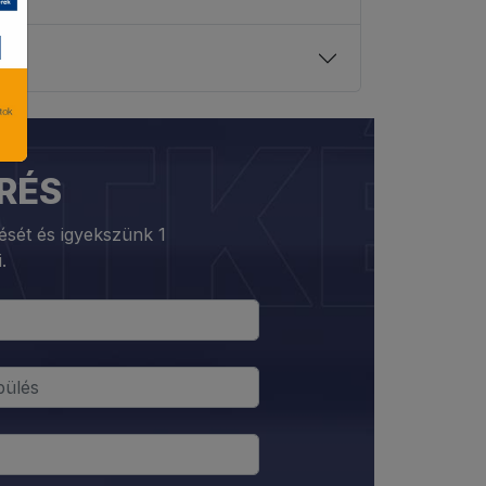
RÉS
rését és igyekszünk 1
.