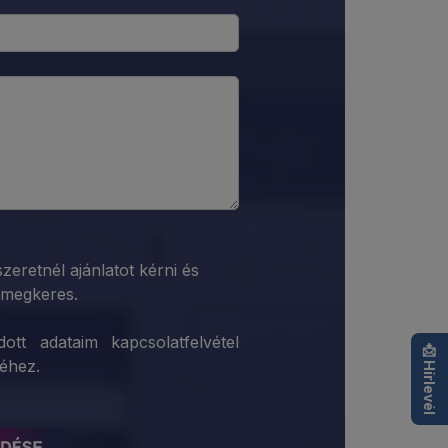
szeretnél ajánlatot kérni és
megkeres.
tt adataim kapcsolatfelvétel
📩 Hírlevél
séhez.