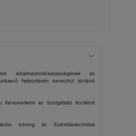
tok alkalmazkodóképességének és
nkaerő fejlesztésén keresztül történő
ereskedelmi és Szolgáltató Korlátolt
iós tréning és Számítástechnikai