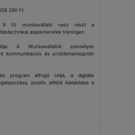
558 290 Ft
9 fő munkavállaló vesz részt a
ástechnikai alapismeretek tréningen
lja: A Munkavállalók személyes
mint kommunikációs és problémamegoldó
ési program átfogó célja, a digitális
alapozása, pozitív attitűd kialakítása a