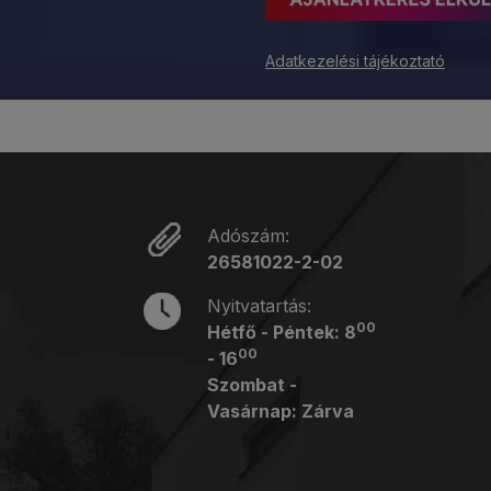
Adatkezelési tájékoztató
Adószám:
26581022-2-02
Nyitvatartás:
00
Hétfő - Péntek: 8
00
- 16
Szombat -
Vasárnap: Zárva