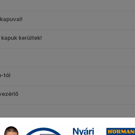
kapuval!
kapuk kerültek!
-tól
vezérlő