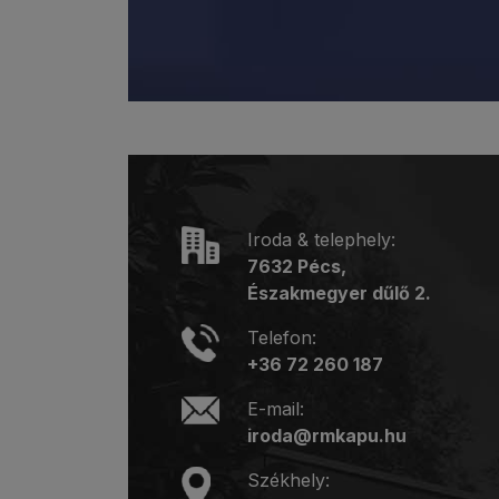
Iroda & telephely:
7632 Pécs,
Északmegyer dűlő 2.
Telefon:
+36 72 260 187
E-mail:
iroda@rmkapu.hu
Székhely: