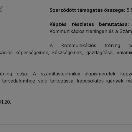
Szerződött támogatás összege:
5 
Képzés részletes bemutatása:
Kommunikációs tréningen és a Számít
A Kommunikációs tréning cé
kációs képességeinek, készségeinek, gazdagítása, vala
éning célja: A számítástechnikai alapismeretek képz
is társadalomhoz való tartozással kapcsolatos igények meg
1.20.