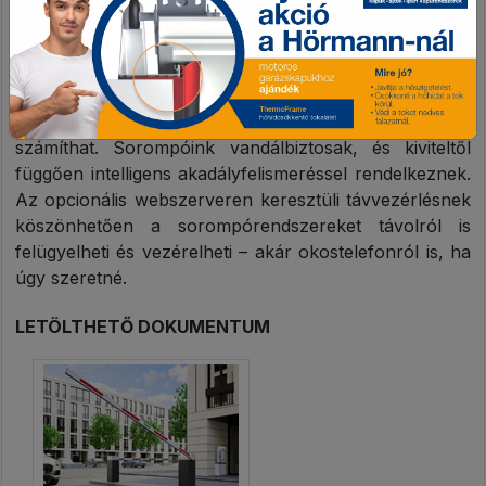
az ügyfélspecifikus bővítmények minden felhasználási
célhoz a hozzá való megoldást kínálják. Minden
komponenst előzetesen teljeskörűen teszteltek az
összes funkció szempontjából, így Ön gyors
telepítésre és tartósan megbízható működésre
számíthat. Sorompóink vandálbiztosak, és kiviteltől
függően intelligens akadályfelismeréssel rendelkeznek.
Az opcionális webszerveren keresztüli távvezérlésnek
köszönhetően a sorompórendszereket távolról is
felügyelheti és vezérelheti – akár okostelefonról is, ha
úgy szeretné.
LETÖLTHETŐ DOKUMENTUM