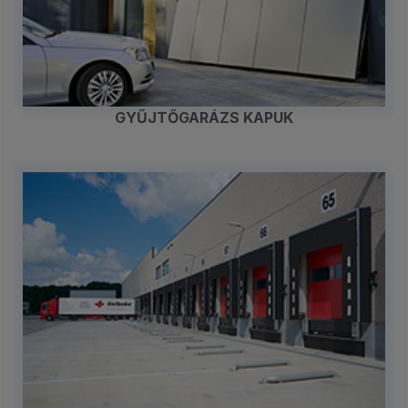
GYŰJTŐGARÁZS KAPUK