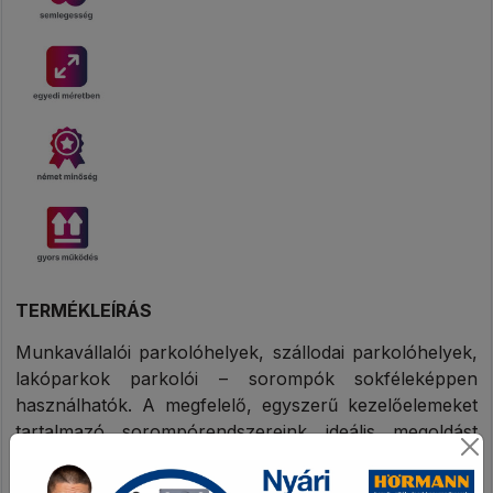
TERMÉKLEÍRÁS
Munkavállalói parkolóhelyek, szállodai parkolóhelyek,
lakóparkok parkolói – sorompók sokféleképpen
használhatók. A megfelelő, egyszerű kezelőelemeket
tartalmazó sorompórendszereink ideális megoldást
kínálnak a hosszú távú parkolási rendszerekhez.
Az egyedi vezérlő- és felügyeleti rendszerek, valamint