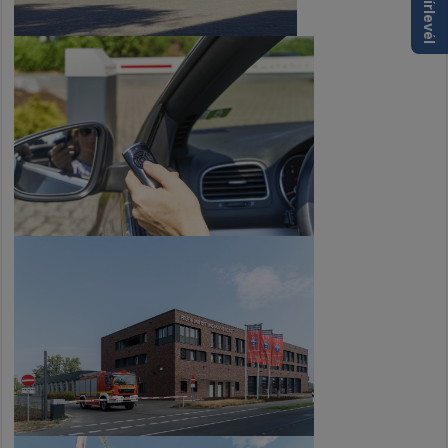
📩 Hírlevél