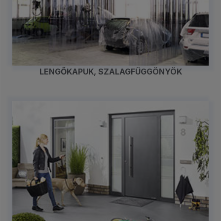
LENGŐKAPUK, SZALAGFÜGGÖNYÖK