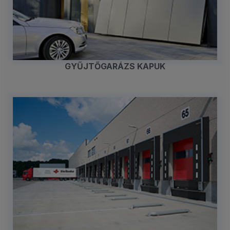
GYŰJTŐGARÁZS KAPUK