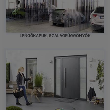
LENGŐKAPUK, SZALAGFÜGGÖNYÖK