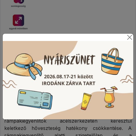
TERMÉKLEÍRÁS
Az összehangolt energiahatékony megoldások a
rakodóálláson óriási energiamegtakarítási lehetőséget
kínálnak. Az épületen belüli megoldásoknál fontos a
rámpakiegyenlítők acélszerkezetén keresztül
keletkező hőveszteség hatékony csökkentése. A
rámpakiegyenlítő alatti szigetelőlap és a