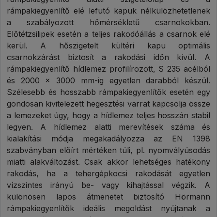
rámpakiegyenlítő elé lefutó kapuk nélkülözhetetlenek
a szabályozott hőmérsékletű csarnokokban.
Előtétzsilipek esetén a teljes rakodóállás a csarnok elé
kerül. A hőszigetelt kültéri kapu optimális
csarnokzárást biztosít a rakodási időn kívül. A
rámpakiegyenlítő hídlemez profilírozott, S 235 acélból
és 2000 × 3000 mm-ig egyetlen darabból készül.
Szélesebb és hosszabb rámpakiegyenlítők esetén egy
gondosan kivitelezett hegesztési varrat kapcsolja össze
a lemezeket úgy, hogy a hídlemez teljes hosszán stabil
legyen. A hídlemez alatti merevítések száma és
kialakítási módja megakadályozza az EN 1398
szabványban előírt mértéken túli, pl. nyomvályúsodás
miatti alakváltozást. Csak akkor lehetséges hatékony
rakodás, ha a tehergépkocsi rakodását egyetlen
vízszintes irányú be- vagy kihajtással végzik. A
különösen lapos átmenetet biztosító Hörmann
rámpakiegyenlítők ideális megoldást nyújtanak a