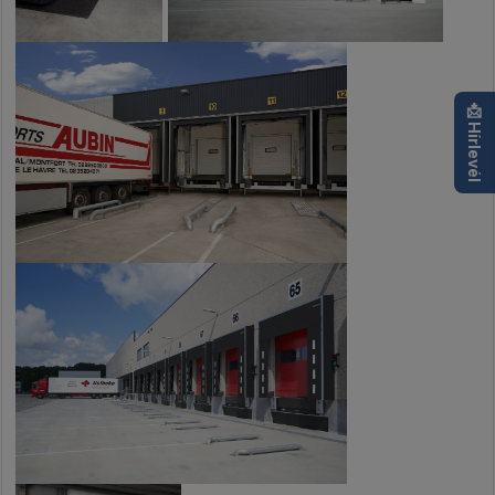
📩 Hírlevél