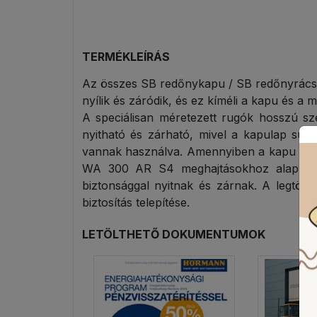
TERMÉKLEÍRÁS
Az összes SB redőnykapu / SB redőnyrács 
nyílik és záródik, és ez kíméli a kapu és a 
A speciálisan méretezett rugók hosszú sz
nyitható és zárható, mivel a kapulap súl
vannak használva. Amennyiben a kapu hasz
WA 300 AR S4 meghajtásokhoz alapkivit
biztonsággal nyitnak és zárnak. A legtöb
biztosítás telepítése.
LETÖLTHETŐ DOKUMENTUMOK