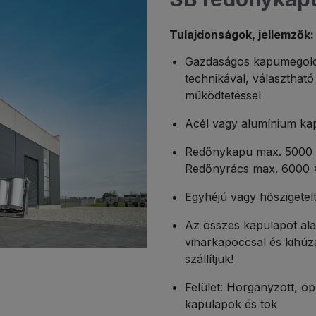
Tulajdonságok, jellemzők:
Gazdaságos kapumegold
technikával, választható
működtetéssel
Acél vagy alumínium ka
Redőnykapu max. 5000 
Redőnyrács max. 6000 
Egyhéjú vagy hőszigetelt
Az összes kapulapot ala
viharkapoccsal és kihúz
szállítjuk!
Felület: Horganyzott, opc
kapulapok és tok