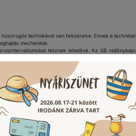
húzórugós technikával van felszerelve. Ennek a technik
meghajtás mechanikát.
ervizintervallumokat tesznek lehetővé. Az SB redőnyka
yát a húzórugók kiegyenlítik. Ezt a kedvező árú megoldás
nálata megváltozik, az elektromos meghajtás egyszerűen, 
elben járó erőhatárolásnak köszönhetően, az SB red
b kapulap-variációban és mérettartományban ezért elhag