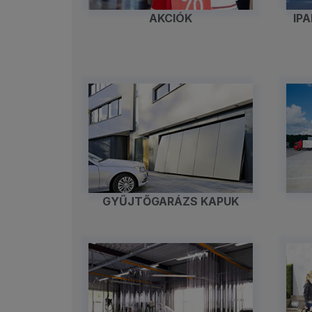
AKCIÓK
IP
GYŰJTŐGARÁZS KAPUK