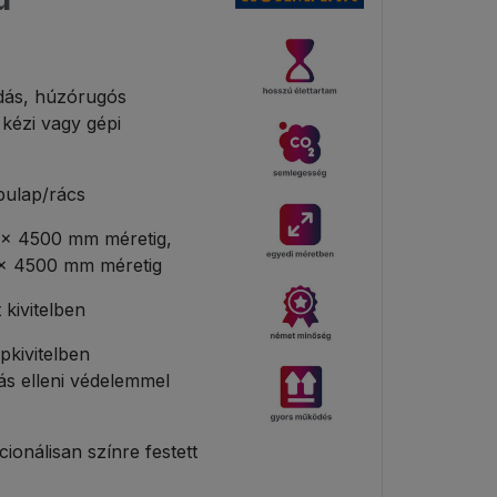
ás, húzórugós
 kézi vagy gépi
pulap/rács
× 4500 mm méretig,
× 4500 mm méretig
 kivitelben
pkivitelben
ás elleni védelemmel
ionálisan színre festett