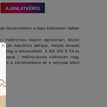
ának köszönhetően a kapu különösen halkan
pu / redőnyrács nagyon egyszerűen, kézzel
t olyan kapukhoz ajánljuk, melyek keveset
utólag is felszerelhető. A WA 300 R S4 és
őnykapuk / redőnyrácsok különösen nagy
yható a záróélvédelem és a behúzás elleni