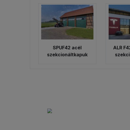
SPUF42 acél
ALR F4
szekcionáltkapuk
szekci
Iroda & telephely:
7632 Pécs,
Északmegyer dűlő 2.