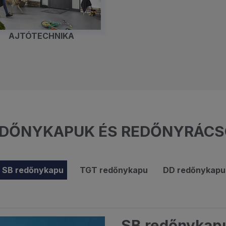
AJTÓTECHNIKA
DŐNYKAPUK ÉS REDŐNYRÁC
SB redőnykapu
TGT redőnykapu
DD redőnykapu
SB redőnykap