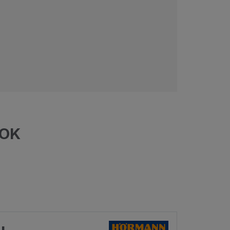
SOK
u