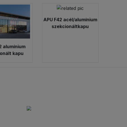
APU F42 acél/alumínium
szekcionáltkapu
2 alumínium
onált kapu
Adószám:
26581022-2-02